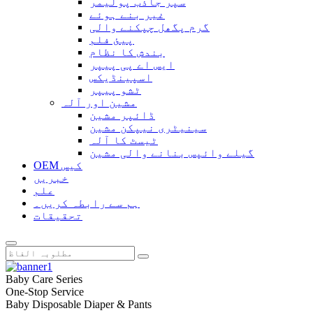
سپر جاذب پولیمر
غیر بنے ہوئے
گرم پگھل چپکنے والی
پیئ فلم
بندش کا نظام
ایس اے پی پیپر
اسپینڈیکس
ٹشو پیپر
مشین اور آلہ
ڈائپر مشین
سینیٹری نیپکن مشین
ٹیسٹ کا آلہ
گیلے وائپس بنانے والی مشین
OEM کیس
خبریں
علم
ہم سے رابطہ کریں۔
تحقیقات
Baby Care Series
One-Stop Service
Baby Disposable Diaper & Pants