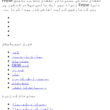
Feiyue حفظان صحت کی مصنوعات، حفظان صحت سے متعلق
مواد میں ایک عالمی سپلائر کے طور پر، Feiyue دنیا
بھر کے صارفین کے لیے اضافی قدر پیدا کرنا ہے۔
فوری نیویگیشن
گھر
ہمارے بارے میں
مصنوعات
OEM کیس
خبریں
علم
ہم سے رابطہ کریں۔
تحقیقات
ویب سائٹ کا نقشہ
مصنوعات کے زمرے
بچے کی دیکھ بھال
بالغوں کی دیکھ بھال