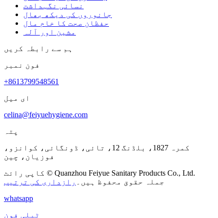
نسائی نگہداشت
جانوروں کی دیکھ بھال
حفظان صحت کا خام مال
مشین اور آلہ
ہم سے رابطہ کریں
فون نمبر
+8613799548561
ای میل
celina@feiyuehygiene.com
پتہ
کمرہ 1827، بلڈنگ 12، تائی، ڈونگائی، کوانزو،
فوزیان، چین
کاپی رائٹ © Quanzhou Feiyue Sanitary Products Co., Ltd.
جملہ حقوق محفوظ ہیں۔
رازداری کی ترتیب
whatsapp
ٹیلی فون