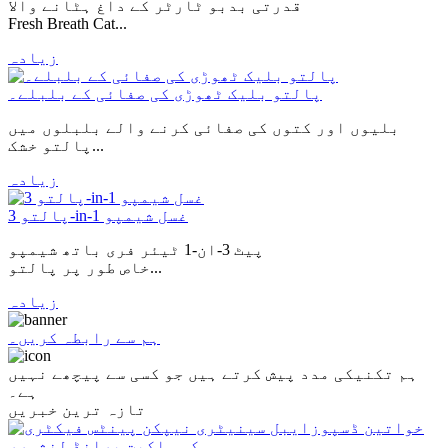
قدرتی بدبو ٹارٹر کے داغ ہٹانے والا
Fresh Breath Cat...
زیادہ
پالتو بلیک ٹھوڑی کی صفائی کے بلبلے۔
بلیوں اور کتوں کی صفائی کرنے والے بلبلوں میں
پالتو خشک...
زیادہ
پالتو 3-in-1 غسل شیمپو
پیٹ 3-ان-1 ٹیئر فری باتھ شیمپو
خاص طور پر پالتو...
زیادہ
ہم سے رابطہ کریں۔
ہم تکنیکی مدد پیش کرتے ہیں جو کسی سے پیچھے نہیں
ہے۔
تازہ ترین خبریں