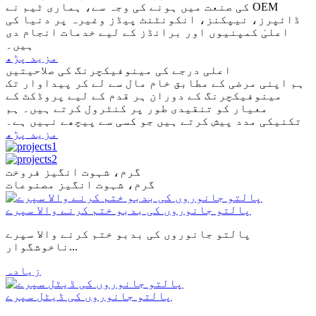
کی صنعت میں ہونے کی وجہ سے، ہماری ٹیم نے OEM
ڈائپرز، نیپکنز، انکونٹنٹ پیڈز وغیرہ پر دنیا کی
اعلیٰ کمپنیوں اور برانڈز کے لیے خدمات انجام دی
ہیں۔
مزید پڑھ
اعلی درجے کی مینوفیکچرنگ کی صلاحیتیں
ہم اپنی مرضی کے مطابق خام مال سے لے کر پیداوار تک
مینوفیکچرنگ کے دوران ہر قدم کے لیے پروڈکٹ کے
معیار کو تنقیدی طور پر کنٹرول کرتے ہیں۔ ہم
تکنیکی مدد پیش کرتے ہیں جو کسی سے پیچھے نہیں ہے۔
مزید پڑھ
گرم، شہوت انگیز فروخت
گرم، شہوت انگیز مصنوعات
پالتو جانوروں کی بدبو ختم کرنے والا سپرے
پالتو جانوروں کی بدبو ختم کرنے والا سپرے
ناخوشگوار...
زیادہ
پالتو جانوروں کی ڈیٹل سپرے