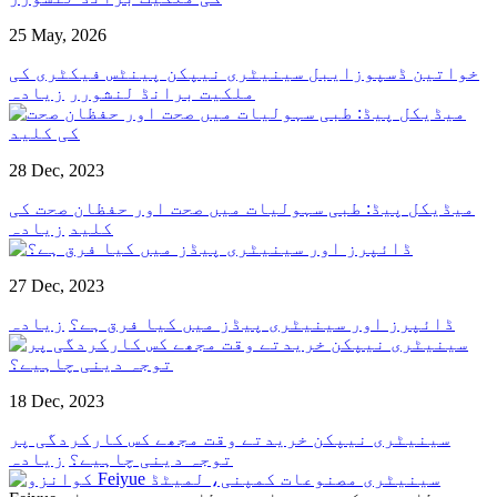
25 May, 2026
خواتین ڈسپوزایبل سینیٹری نیپکن پینٹس فیکٹری کی
ملکیت برانڈ لنشورر
زیادہ
28 Dec, 2023
میڈیکل پیڈ: طبی سہولیات میں صحت اور حفظان صحت کی
کلید
زیادہ
27 Dec, 2023
ڈائپرز اور سینیٹری پیڈز میں کیا فرق ہے؟
زیادہ
18 Dec, 2023
سینیٹری نیپکن خریدتے وقت مجھے کس کارکردگی پر
توجہ دینی چاہیے؟
زیادہ