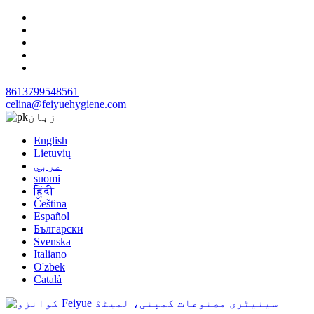
8613799548561
celina@feiyuehygiene.com
زبان
English
Lietuvių
عربي
suomi
हिंदी
Čeština
Español
Български
Svenska
Italiano
O'zbek
Català