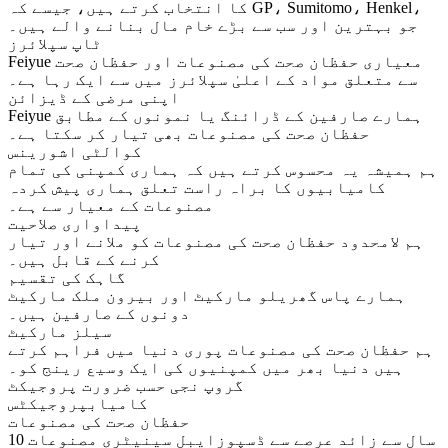
کا انتخاب کرتے ہیں، جیسے کہ GP، Sumitomo، Henkel،
جو بہترین اور سب سے بڑے خام مال بنانے والے ہیں۔
ٹاپ سپلائرز
Feiyue معیاری حفظان صحت کی مصنوعات اور حفظان صحت
سے متعلق مواد کے اعلیٰ سپلائرز میں سے ایک رہا ہے۔
اپنی مرضی کے ڈیزائن
Feiyue ہمارے صارفین کے ڈرائنگ یا نمونوں کے مطابق
حفظان صحت کی مصنوعات بھی تیار کر سکتا ہے۔
کوالٹی اشورینس
ہم ہمیشہ یہ محسوس کرتے ہیں کہ ہماری کمپنی کی تمام
کامیابیوں کا براہ راست تعلق ہماری پیش کردہ
مصنوعات کے معیار سے ہے۔
پیداواری صلاحیت
ہم لامحدود حفظان صحت کی مصنوعات کو ملانے اور تیار
کرنے کے قابل ہیں۔
گاہک کی تقسیم
ہمارے پاس گھریلو مارکیٹ اور بیرون ملک مارکیٹ
دونوں کے صارفین ہیں۔
سیلز مارکیٹ
ہم حفظان صحت کی مصنوعات پوری دنیا میں فراہم کرتے
ہیں دنیا بھر میں کمپنیوں کی ایک وسیع رینج کو۔
گروپ نجی حسب ضرورت پروجیکٹ
کامیاب
پروجیکٹس
حفظان صحت کی مصنوعات
10 سال سے زائد عرصے سے ڈسپوزایبل سینیٹری مصنوعات