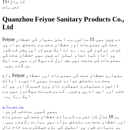
کا سال
15+
تجربات
Quanzhou Feiyue Sanitary Products Co.,
Ltd
Feiyue نے چین میں 15 سالوں سے اعلیٰ معیار کی حفظان
صحت کی مصنوعات اور حفظان صحت سے متعلق مواد پر
توجہ مرکوز کی ہے۔ ہم نے ایک چھوٹے آپریشن کے طور
پر آغاز کیا تھا، لیکن اب چین میں حفظان صحت کی
مصنوعات کی صنعت میں صف اول کے سپلائرز میں سے ایک
بن گئے ہیں۔
آج، Feiyue معیاری حفظان صحت کی مصنوعات اور حفظان
صحت سے متعلق مواد، جیسے: بیبی ڈائپر، ایڈلٹ
ڈائپر، سینیٹری نیپکن، نان وون فیبرک اور پی ای
فلم اور ایس اے پی وغیرہ کے سرفہرست سپلائرز میں سے
ایک رہا ہے۔
مزید پڑھ
ہمیں کیوں منتخب کریں۔
ہم 10 سال کے تجربے کے ساتھ حفظان صحت کی مصنوعات
اور حفظان صحت سے متعلق مواد میں مہارت رکھتے ہیں۔
ہم بنیادی طور پر اسٹیل کی بڑی فیکٹری سے خام مال