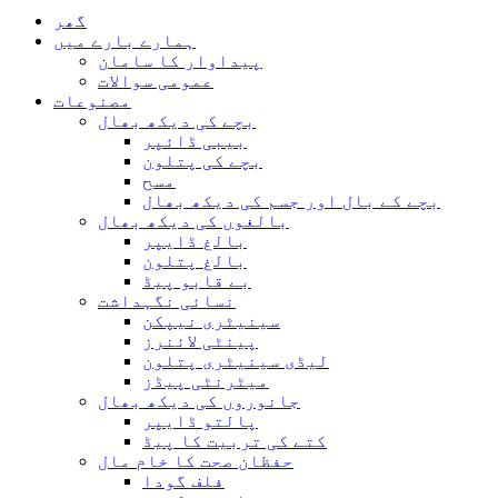
گھر
ہمارے بارے میں
پیداوار کا سامان
عمومی سوالات
مصنوعات
بچے کی دیکھ بھال
بیبی ڈائپر
بچے کی پتلون
مسح
بچے کے بال اور جسم کی دیکھ بھال
بالغوں کی دیکھ بھال
بالغ ڈایپر
بالغ پتلون
بے قابو پیڈ
نسائی نگہداشت
سینیٹری نیپکن
پینٹی لائنرز
لیڈی سینیٹری پتلون
میٹرنٹی پیڈز
جانوروں کی دیکھ بھال
پالتو ڈایپر
کتے کی تربیت کا پیڈ
حفظان صحت کا خام مال
فلف گودا